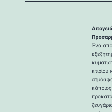
Απογειώ
Προσαρμ
Ένα απο
εξεζητη
κυματισ
κτιρίου 
ατμόσφα
κάποιος
προκατα
ζευγάρι