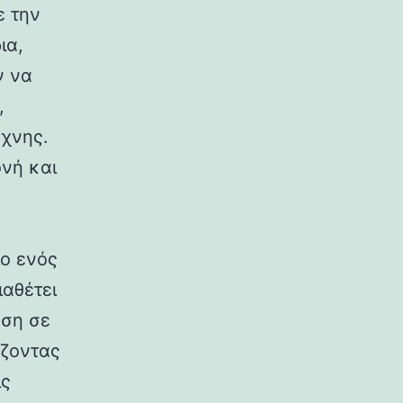
ε την
ια,
ν να
,
έχνης.
νή και
ίο ενός
αθέτει
αση σε
άζοντας
ις