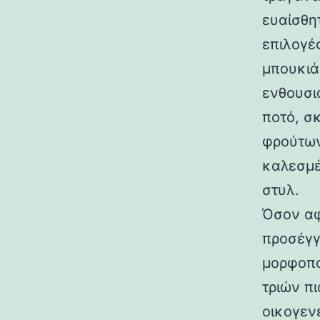
ευαίσθη
επιλογέ
μπουκιά
ενθουσι
ποτό, σ
φρούτων
καλεσμέ
στυλ.
Όσον αφ
προσέγγ
μορφοπο
τριών π
οικογεν