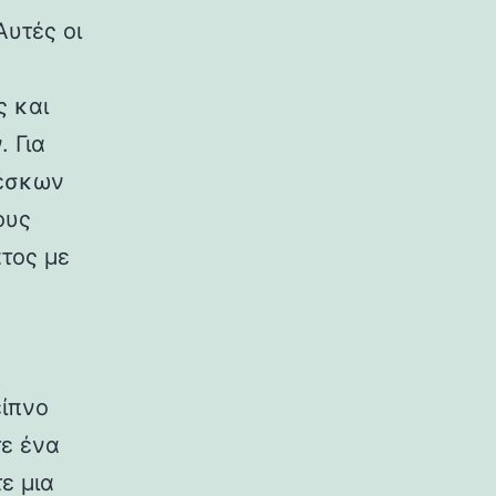
Αυτές οι
 και
 Για
ρέσκων
ους
τος με
είπνο
τε ένα
ε μια