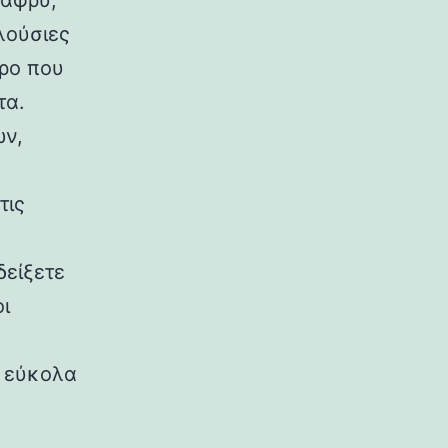
λαφρύ,
λούσιες
ώρο που
τα.
ών,
τις
δείξετε
ι
ι εύκολα