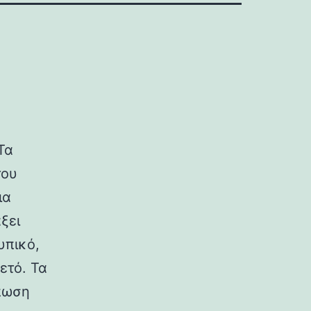
Τα
του
ια
ξει
υπικό,
ετό. Τα
πωση