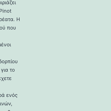
ιριάζει
Pinot
ρέατα. Η
νού που
μένοι
ιδορπίου
για το
έχετε
ρά ενός
ινών,