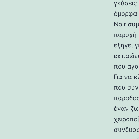
γεύσεις
όμορφα 
Noir συ
παροχή 
εξηγεί γ
εκπαιδε
που αγα
Για να κ
που συν
παραδοσ
έναν ζω
χειροπο
συνδυασ