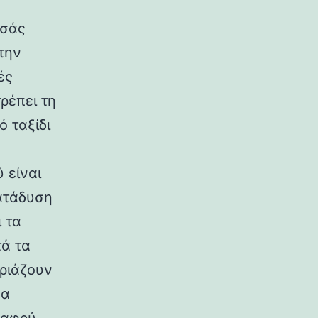
 σάς
την
ές
ρέπει τη
 ταξίδι
 είναι
κατάδυση
ι τα
τά τα
ριάζουν
να