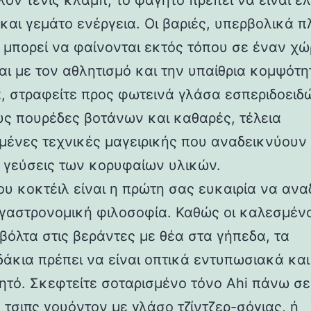
λον τένις κλαμπ, το φαγητό πρέπει να είναι ε
και γεμάτο ενέργεια. Οι βαριές, υπερβολικά π
 μπορεί να φαίνονται εκτός τόπου σε έναν χ
αι με τον αθλητισμό και την υπαίθρια κομψότη
α, στραφείτε προς φωτεινά γλάσα εσπεριδοειδ
ς πουρέδες βοτάνων και καθαρές, τέλεια
μένες τεχνικές μαγειρικής που αναδεικνύουν 
 γεύσεις των κορυφαίων υλικών.
ου κοκτέιλ είναι η πρώτη σας ευκαιρία να ανα
 γαστρονομική φιλοσοφία. Καθώς οι καλεσμένο
βόλτα στις βεράντες με θέα στα γήπεδα, τα
άκια πρέπει να είναι οπτικά εντυπωσιακά κα
ητό. Σκεφτείτε σοταρισμένο τόνο Ahi πάνω σε
 τσιπς γουόντον με γλάσο τζίντζερ-σόγιας, ή