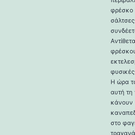
περιβάλ
φρέσκο 
σάλτσες
συνδέετ
Αντίθετ
φρέσκου
εκτελεσ
φυσικές
Η ώρα τ
αυτή τη
κάνουν 
καναπεδ
στο φαγ
τραγανά