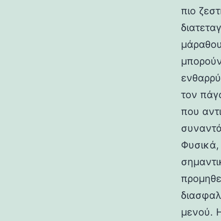
πιο ζεσ
διατετα
μάραθου
μπορούν
ενθαρρύ
τον πάγ
που αντ
συναντά
Φυσικά,
σημαντι
προμηθε
διασφαλ
μενού. 