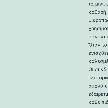
τα μινι
καθαρή 
μικροπρ
χρησιμο
κάνοντα
Όταν το
ενισχύει
καλεσμέ
Οι συνδ
εξατομι
συχνά έ
εξαιρετ
κάθε πι