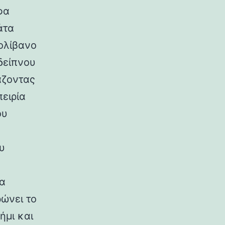
φα
άτα
ολίβανο
δείπνου
άζοντας
ειρία
ου
υ
να
ρώνει το
ήμι και