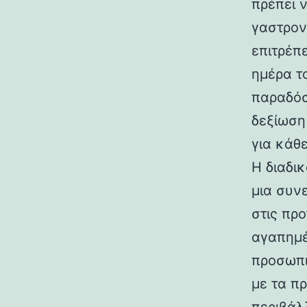
πρέπει 
γαστρον
επιτρέπ
ημέρα τ
παραδόσ
δεξίωση
για κάθ
Η διαδι
μια συν
στις προ
αγαπημέ
προσωπι
με τα π